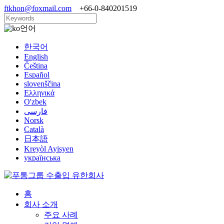
ftkhon@foxmail.com
+66-0-840201519
언어
한국어
English
Čeština
Español
slovenščina
Ελληνικά
O'zbek
فارسی
Norsk
Català
日本語
Kreyòl Ayisyen
українська
홈
회사 소개
주요 사례